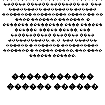
������ ������ �������� ��, ���
��������� �������� ������
�������� ��������� ����� �� ��
���� ������� �������, �
������� ��������� ���� ������
������. ����� �����, ���
����������� ������� ����
�����������, �. �. ��� ������
������ � ������� ����������,
������� � ����� �����, ��� ����
������ ������.
�����������
������ ������