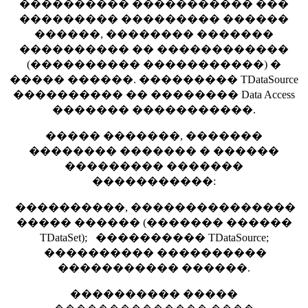
���������� ����������� ���
��������� ��������� ������
������, �������� �������
���������� �� ������������
(���������� �����������) �
����� ������. ��������� TDataSource
���������� �� �������� Data Access
������� �����������.
����� �������, �������
�������� ������� � ������
��������� �������
�����������:
����������, ���������������
����� ������ (������� ������
TDataSet); ���������� TDataSource;
���������� ����������
����������� ������.
���������� �����