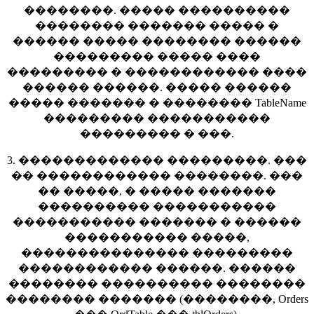
��������. ����� ����������
�������� ������� ����� �
������ ����� �������� ������
��������� ����� ����
��������� � ������������ ����
������ ������. ����� ������
����� ������� � �������� TableName
��������� �����������
��������� � ���.
3. ������������� ���������. ���
�� ������������ ��������. ���
�� �����, � ����� �������
���������� �����������
����������� ������� � ������
����������� �����,
��������������� ���������
������������ ������. ������
�������� ���������� ��������
�������� ������� (��������, Orders