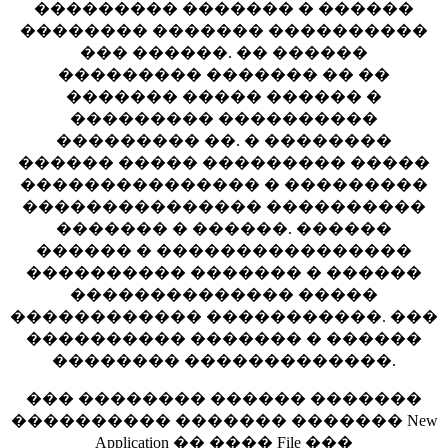
��������� ������� � ������
�������� ������� ����������
��� ������. �� ������
��������� ������� �� ��
������� ����� ������ �
��������� ����������
��������� ��. � ��������
������ ����� ��������� �����
��������������� � ���������
��������������� ����������
������� � ������. ������
������ � ����������������
���������� ������� � ������
�������������� �����
������������ �����������. ���
���������� ������� � ������
�������� �������������.
��� �������� ������ �������
���������� ������� ������� New
Application �� ���� File ���