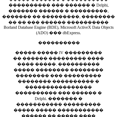
���������� ��� ������ � Delphi,
������� ������ � ���������,
������� �� ���������, ��������
�� �� ��� ������ ����������
Borland Database Engine (BDE), Microsoft ActiveX Data Objects
(ADO) ��� dbExpress.
����������
����� ����� IV ���������
�� ������ ��������� ����
���� �����. ����������
����� �������� ��������
�������� ��� ���������
�������� ���������� �
����������������
���������� ��� ������ �
Delphi. ������� �
����������� ���������
����� ����� �����������
������ �� ����� ����