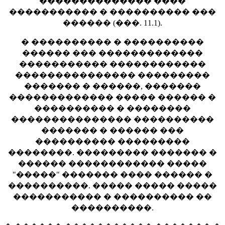
�������������� ����
����������� � ���������� ���
������ (���. 11.1).
� ���������� � ����������
������ ��� �������������
����������� ������������
��������������� ���������
������� � ������, �������
������������� ����� ������ �
���������� � ��������
��������������� ����������
������� � ������ ���
���������� ���������
��������. ��������� ������� �
������ ������������ �����
"�����" ������� ���� ������ �
����������. ����� ����� �����
����������� � ���������� ��
����������.