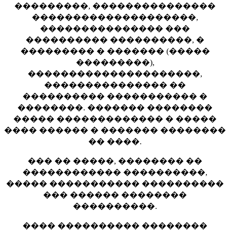
���������, ���������������
��������������������,
��������������� ���
���������� ����������, �
��������� � ������� (�����
���������),
���������������������,
��������������� ��
���������� ����������� �
��������. ������� ��������
����� ������������� � �����
���� ������ � ������� ��������
�� ����.
��� �� �����, �������� ��
������������ ����������,
����� ����������� ����������
��� ������ ��������
����������.
���� ���������� ��������