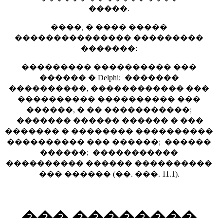
�����.
����, � ���� �����
��������������� ���������
�������:
��������� ���������� ���
������ � Delphi; �������
����������, ������������ ���
���������� ���������� ���
������, � �� �����������;
������� ������ ������ � ���
������� � �������� ����������
���������� ��� ������; ������
������; �����������
���������� ������ ����������
��� ������ (��. ���. 11.1).
��� ��������