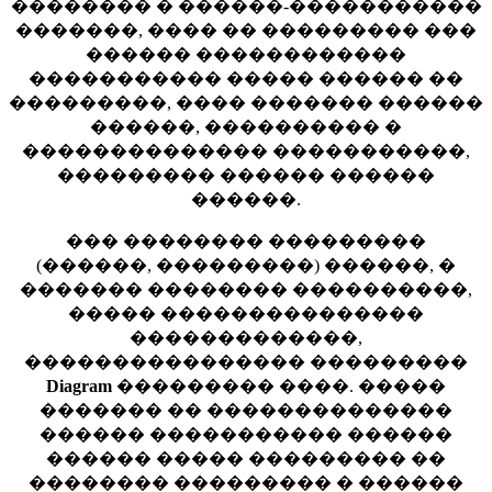
�������� � ������-�����������
�������, ���� �� ��������� ���
������ ������������
����������� ����� ������ ��
���������, ���� ������� ������
������, ���������� �
�������������� �����������,
��������� ������ ������
������.
��� �������� ���������
(������, ���������) ������, �
������� �������� ����������,
����� ���������������
�������������,
���������������� ���������
Diagram
��������� ����. �����
������� �� ��������������
������ ����������� ������
������ ����� ��������� ��
�������� ��������� � ������