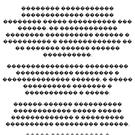
�������� �����������
������������� ������
�������� ����� ���������� ���
������. �� ������������
�������� ���������� ������ �
���������� � ������������� ��
�� ������� ������ ������
����������.
���������������� ���������
������������ �������� �
�������������� ������, � �����
���������� ������� �
����������� � �����.
������-������ ����������
������������ ����� �����
������������� � ���������
���������� ��������� ������.