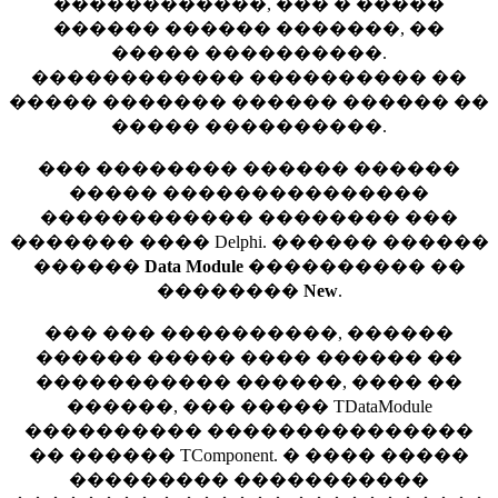
������������, ��� � �����
������ ������ �������, ��
����� ����������.
������������ ���������� ��
����� ������� ������ ������ ��
����� ����������.
��� �������� ������ ������
����� ���������������
������������ �������� ���
������� ���� Delphi. ������ ������
������
Data Module
���������� ��
��������
New
.
��� ��� ����������, ������
������ ����� ���� ������ ��
����������� ������, ���� ��
������, ��� ����� TDataModule
���������� ���������������
�� ������ TComponent. � ���� �����
��������� �����������