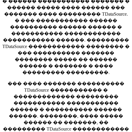
� ������ ����������� ������� �
������ ����� ���� ������ ���
������� ���� ��������� TDataSource.
� ��� ����������� ������
���������� ������ ������ �
����������� ������������
����������� ������. ���������
TDataSource ������������ �������� �
��� ���������� �������
�������� ����� �� ������
������ � ������� � ����
��������� ���������.
��� ���� ������� ����������
TDataSource ����������� �
������������� ���������
����������� �����������
������ � ���������� ������
������. ��������, ���� �����
������ �� �������, ��
��������� TDataSource ������������