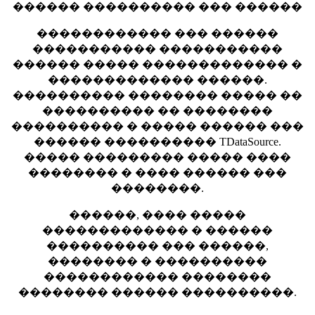
������ ���������� ��� ������
������������ ��� ������
����������� �����������
������ ����� ������������� �
������������� ������.
���������� �������� ����� ��
���������� �� ��������
���������� � ����� ������ ���
������ ���������� TDataSource.
����� ��������� ����� ����
�������� � ���� ������ ���
��������.
������, ���� �����
������������� � ������
���������� ��� ������,
�������� � ����������
������������ ��������
�������� ������ ����������.