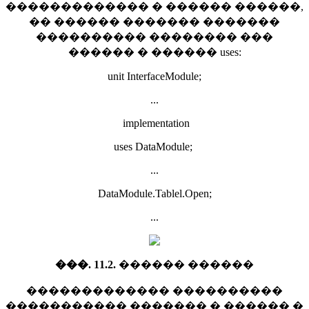
������������� � ������ ������,
�� ������ ������� �������
���������� �������� ���
������ � ������ uses:
unit InterfaceModule;
...
implementation
uses DataModule;
...
DataModule.Tablel.Open;
...
���. 11.2.
������ ������
������������� ����������
����������� ������� � ������ �