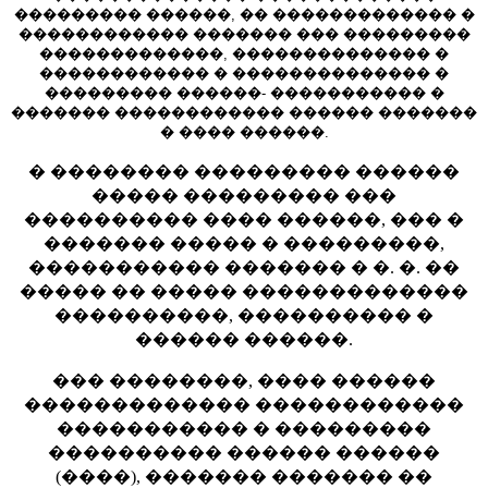
��������� ������, �� ������������� �
������������ ������� ��� ���������
�������������, �������������� �
������������ � �������������� �
��������� ������- ����������� �
������� ������������ ������ �������
� ���� ������.
� �������� ��������� ������
����� ��������� ���
���������� ���� ������, ��� �
������� ����� � ���������,
����������� ������� � �. �. ��
����� �� ����� �������������
����������, ���������� �
������ ������.
��� ��������, ���� ������
������������� ������������
����������� � ���������
���������� ������ ������
(����), ������� ������� ��