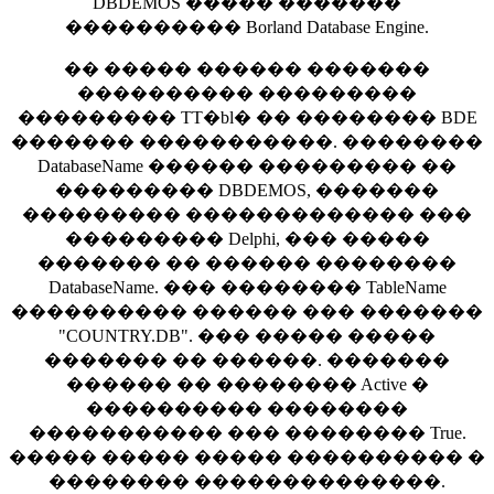
DBDEMOS ����� �������
���������� Borland Database Engine.
�� ����� ������ �������
���������� ���������
��������� TT�bl� �� �������� BDE
������� �����������. ��������
DatabaseName ������ ��������� ��
��������� DBDEMOS, �������
��������� ������������� ���
��������� Delphi, ��� �����
������� �� ������ ��������
DatabaseName. ��� �������� TableName
���������� ������ ��� �������
"COUNTRY.DB". ��� ����� �����
������� �� ������. �������
������ �� �������� Active �
���������� ��������
����������� ��� �������� True.
����� ����� ����� ���������� �
�������� ��������������.