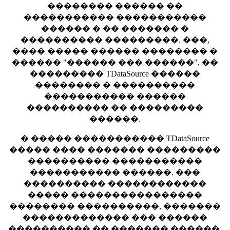
�������� ������ ��
����������� �����������
������ � �� ������� �
���������� ���������. ���,
���� ����� ������ �������� �
������ "������ ��� ������", ��
��������� TDataSource ������
�������� � ����������
����������� ������
���������� �� ���������
������.
� ����� ����������� TDataSource
����� ���� ������� ���������
���������� �����������
����������� ������. ���
���������� ������������
����� ����������������
�������� ����������, �������
������������� ��� ������
���������� �� ������� ������.