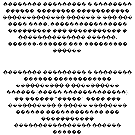
�������� ��������� � ��������
������, �������� �����������
������������� ������ � ��� ���
���� ����, ����������������
��������� ��� ����������� �
�������������� ������,
������-������ ��� ���������
������.
�������� ��������� � ��������
������ ������������
���������� � ����������
������ (����� �������������).
�� ������ "�����", ���� ���
���������� � ����� ��������
������ ������������ ���
�����������
���������������� ������
������.