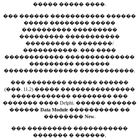
����� ����� ����.
��� ������ ����������� ������
����� �������� �����
���������� ���������
��������� �����������
��������� � �������/
�����������. ��� ����
������������ ��������������
��������� �������
��������������� �����������.
��� �������� ������ ������
(���. 11.2) ����� ���������������
������������ �������� ���
������� ���� Delphi. ������ ������
������
Data Module
���������� ��
��������
New
.
��� ��������� �����������
������� � ������,