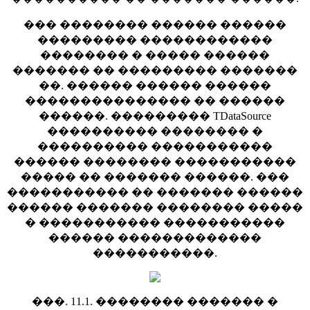
��� �������� ������ ������
��������� ������������
�������� � ����� ������
������� �� ��������� �������
��. ������ ������ ������
��������������� �� ������
������. ��������� TDataSource
���������� �������� �
���������� �����������
������ �������� �����������
����� �� ������� ������. ���
����������� �� ������� ������
������ ������� �������� �����
� ����������� �����������
������ �������������
�����������.
���. 11.1. �������� ������� �