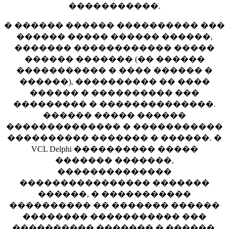
�����������.
� ������ ������ ���������� ���
������ ����� ������ ������,
������� ������������ �����
������ ������� (�� ������
����������� � ���� ������ �
������), ���������� �� ����
������ � ���������� ���
��������� � ��������������.
������ ����� ������
�������������� � �����������
���������� ������� � ������. �
VCL Delphi ���������� �����
������� �������,
��������������
���������������� �������
������, � �����������
���������� �� ������� ������
�������� ����������� ���
���������� ������� � ������.