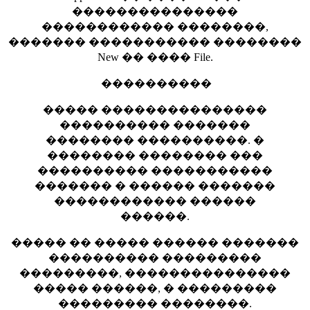
���������������
������������ ��������,
������� ����������� ��������
New �� ���� File.
����������
����� ���������������
���������� �������
�������� ����������. �
�������� �������� ���
���������� �����������
������� � ������ �������
������������ ������
������.
����� �� ����� ������ �������
���������� ���������
���������, ���������������
����� ������, � ���������
��������� ��������.