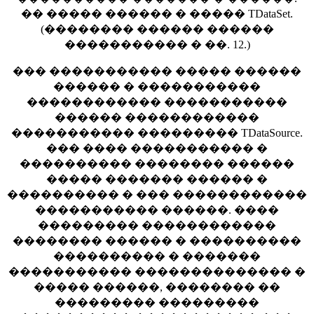
�� ����� ������ � ����� TDataSet.
(�������� ������ ������
����������� � ��. 12.)
��� ����������� ����� ������
������ � �����������
������������ �����������
������ ������������
����������� ��������� TDataSource.
��� ���� ����������� �
���������� �������� ������
����� ������� ������ �
���������� � ��� ������������
����������� ������. ����
��������� ������������
�������� ������ � ����������
���������� � �������
����������� �������������� �
����� ������, �������� ��
��������� ���������