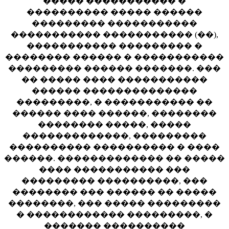
����� ����������� �
���������� ����� ������
��������� �����������
����������� ����������� (��),
����������� ��������� �
�������� ������ � �����������
��������� ������ �������. ���
�� ����� ���� �����������
������ ��������������
���������, � ����������� ��
������ ���� ������, ��������
�������� �����, �����
�������������, ���������
���������� ���������� � ����
������. ������������� �� �����
���� ����������� ���
��������� ����������, ���
�������� ��� ������ �� �����
��������, ��� ����� ���������
� ������������ ���������, �
������� ����������