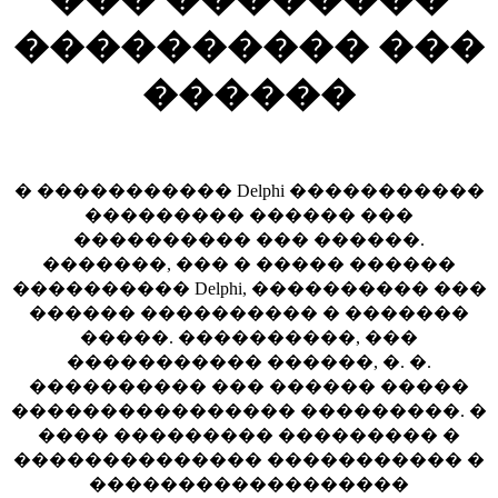
���������� ���
������
� ����������� Delphi �����������
��������� ������ ���
���������� ��� ������.
�������, ��� � ����� ������
���������� Delphi, ���������� ���
������ ���������� � �������
�����. ����������, ���
����������� ������, �. �.
���������� ��� ������ �����
���������������� ���������. �
���� ��������� ��������� �
�������������� ����������� �
������������������