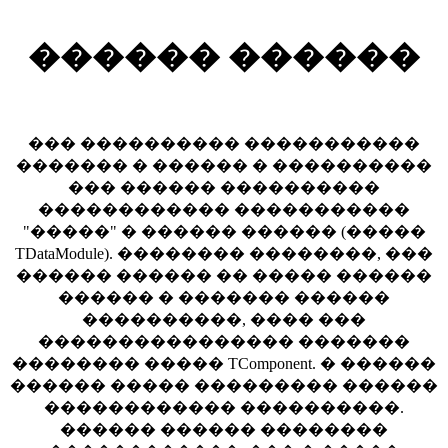
������ ������
��� ���������� �����������
������� � ������ � ����������
��� ������ ����������
������������ �����������
"�����" � ������ ������ (�����
TDataModule). �������� ��������, ���
������ ������ �� ����� ������
������ � ������� ������
����������, ���� ���
���������������� �������
�������� ����� TComponent. � ������
������ ����� ��������� ������
������������ ����������.
������ ������ ��������