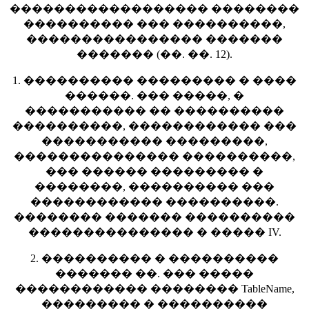
������������������ ��������
���������� ��� ����������,
���������������� �������
������� (��. ��. 12).
1. ���������� ��������� � ����
������. ��� �����, �
����������� �� ����������
����������, ������������ ���
����������� ���������,
��������������� ����������,
��� ������ ��������� �
��������, ���������� ���
������������ ����������.
�������� ������� ����������
��������������� � ����� IV.
2. ���������� � ����������
������� ��. ��� �����
������������ �������� TableName,
��������� � ����������