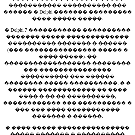
����������� ���������� ���
������ � Delphi ������� ���������
���� ����� �����.
� Delphi 7 ����������� ����������
������� ����� �������������
���������� ������� � ������
(��� ��������������� ����� �
���� �����). ��
������������������ ��������
��� ���������������
���������� ��� ������
�������� ����� ����������. � �
������ ������������ �� ����
���� � �� �� ����������,
������������ ��� ���������� �
��� ��� ���� �����������
������� � ������.
� ���� ����� ���������������
����� ������� � ����������