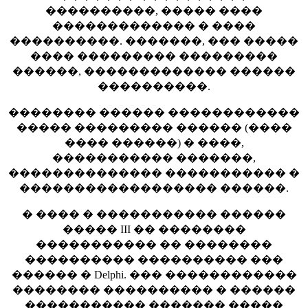
����������, ����� ����
������������� � ����
����������. �������, ��� �����
���� ��������� ���������
������, ������������� ������
����������.
�������� ������ ������������
����� ��������� ������ (����
���� ������) � ����,
����������� �������,
�������������� ����������� �
������������������ ������.
� ���� � ����������� ������
����� III �� ��������
����������� �� ��������
���������� ���������� ���
������ � Delphi. ��� ������������
�������� ���������� � ������
����������� ������� �����