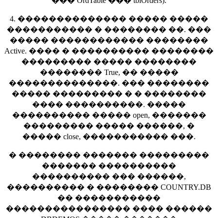
��� OrdTable ��� tblOrders).
4. �������������� ����� �����
����������� � �������� ��. ���
����� ������������ ��������
Active. ���� � ���������� ��������
��������� ����� ��������
�������� True, �� �����
��������������. ��� ��������
����� ��������� � � ��������
���� ����������. �����
���������� ����� open, �������
��������� ����� ������, �
����� close, ����������� ���.
� �������� ������� ���������
������� ����������
���������� ��� ������,
���������� � �������� COUNTRY.DB
�� �����������
���������������� ���� ������