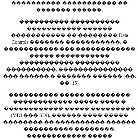
���������� ����������� ��
������� ������.
���������� ����������
����������� ������
����������� �� �������� Data
Controls ������� �����������. �
����������� ��� ������������
����� �����������
����������� ���������
����������, ���������������
��� ������ � ������� ������ (��.
��. 15).
���������� ����� ���������
������������ ����� ���� �
������������ ����� ���������
(MDI ��� SDI). ������ ���� �����
�������� �� ���������� ������
���������� ��������,
������������ �����