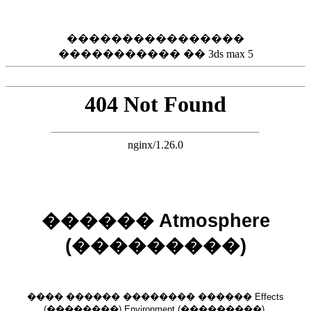
����������������
����������� �� 3ds max 5
������ Atmosphere
(���������)
���� ������ �������� ������ Effects
(��������) Environment (���������),