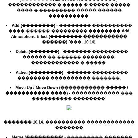
������������ � ����� � ����� �����
���� � ��������� ����� ������
����������:
Add (��������)
- �������� ����������
���� ������ ��������� ��������
Add
Atmospheric Effect (�������� �����������
������)
(���. 10.14).
Delete (�������)
- ������� ���������
������ �� ������ ��������,
������������ � �����.
Active (��������)
- ������ ���������
�������� ���������� �������.
Move Up / Move Down (����������� ����� /
����������� ����) -
������������ ���
���������� ��������.
������� 10.14.
���������� ������������
�������
Merge (���������)
- ��������� �������