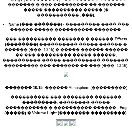
������� � ��� ��������� �� �������
����� ���������� ����� (�
�����������
.���).
Name (��� �������)
- ��������� ���� ���
������ ����� ���������� �������.
��� ���������� ������� � ������
Effects
(��������)
���������� ����� ������ �
������ (���. 10.15) � ����� ������ ������
�� ��� ��������� ����� ������,
���������� ����� ���������� �������,
��������� ��� ������� �� ��� (���. 10.16).
������� 10.15.
������ Atmosphere (���������)
���������� ��� �������� �������
���������,
�������� �����
����������� � ���������� ������
- Fog
(�����) � Volume Light (�������� ���������).