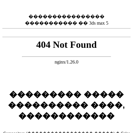
����������������
����������� �� 3ds max 5
��������� �����
���������� ����,
������������