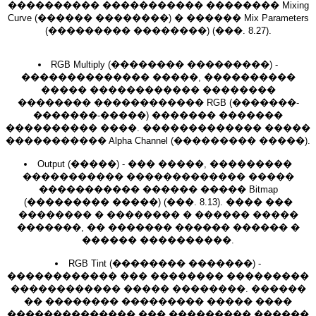
���������� ����������� �������� Mixing
Curve (������ ��������) � ������ Mix Parameters
(��������� ��������) (���. 8.27).
RGB Multiply (�������� ���������) -
�������������� �����, ����������
����� ������������ ��������
�������� ������������ RGB (�������-
�������-�����) ������� �������
���������� ����. ������������� �����
����������� Alpha Channel (��������� �����).
Output (�����) - ��� �����, ���������
����������� ������������� �����
����������� ������ ����� Bitmap
(��������� �����) (���. 8.13). ���� ���
�������� � �������� � ������ �����
�������, �� ������� ������ ������ �
������ ����������.
RGB Tint (�������� �������) -
������������ ��� �������� ���������
������������ ����� ��������. ������
�� �������� ��������� ����� ����
�������������� ��� ��������� ������