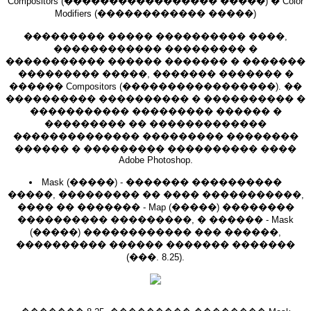
Compositors (����������������� �����) � Color
Modifiers (������������ �����)
��������� ����� ���������� ����,
������������ ��������� �
����������� ������ ������� � �������
��������� �����, ������� ������� �
������ Compositors (�����������������). ��
���������� ���������� � ���������� �
����������� ��������� ������ �
��������� �� �������������
�������������� ��������� ��������
������ � ��������� ���������� ����
Adobe Photoshop.
Mask (�����) - ������� ����������
�����, ��������� �� ���� �����������,
���� �� ������� - Map (�����) ��������
���������� ���������, � ������ - Mask
(�����) ������������ ��� ������,
���������� ������ ������� �������
(���. 8.25).