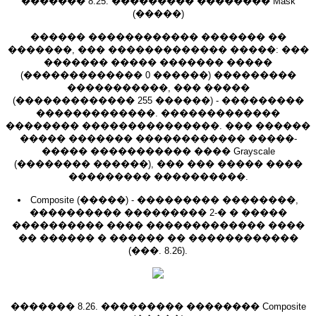
������� 8.25. ��������� �������� Mask
(�����)
������ ������������ ������� ��
�������, ��� ������������� �����: ���
������� ����� ������� �����
(������������� 0 ������) ���������
�����������, ��� �����
(������������� 255 ������) - ���������
�������������. �������������
�������� ���������������. ��� ������
����� ������� ������������ �����-
����� ����������� ���� Grayscale
(�������� ������), ��� ��� ����� ����
��������� ����������.
Composite (�����) - ��������� ��������,
���������� ��������� 2-� � �����
���������� ���� ������������� ����
�� ������ � ������ �� ������������
(���. 8.26).
������� 8.26. ��������� �������� Composite