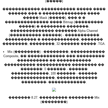
(�����)
������������ ����������� ����� ����
������ ��� � �������������� ����
����� Mask (�����), ��� � �
�������������� ���� Bitmap (���������
�����) � �������� �������,
�������������� ������� Alpha Channel
(���������� ������) - �����������
���������� � ������������, �������
��������, ��������, 32-������ ����� .TGA.
Mix (��������) - ��������, �����������
Composite, �� ������������ ��� ���������
���������� �� �����������
���������� ����������� �������� ��
�������: 0 ������ - ������
������������, 100 ������ - ������
��������������, �������������
��������- ������������.
������� 8.27. ��������� �������� Mix
(��������)