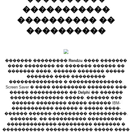
�����������
���������� ��
����������
������� ���������
Rendzu
���� �������
���� �������� �� ������� ������ ��
������� ����, ������ ������� �����
������� ���� ���������
�������������� � ��������������.
Screen Saver � ���� ��������� ������� ���
����� ���������� ��
Delphi
�� ������
�������������� �����. ������ ���
������ �������� ����� ������ IBM-
����������� ������ � ����� ����-
������ ������-��������� ����������.
�������, �� ���������� ���������
�������������-��������� ������� �
����������� ������-������ ����� ����