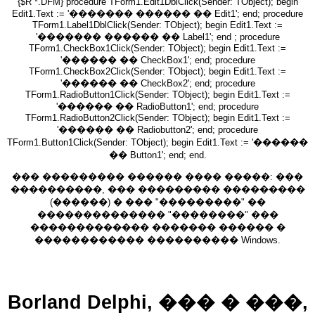
{$R *.DFM} procedure TForm1.Edit1DblClick(Sender: TObject); begin
Edit1.Text := '������� ������ �� Edit1'; end; procedure
TForm1.Label1DblClick(Sender: TObject); begin Edit1.Text :=
'������� ������ �� Label1'; end ; procedure
TForm1.CheckBox1Click(Sender: TObject); begin Edit1.Text :=
'������ �� CheckBox1'; end; procedure
TForm1.CheckBox2Click(Sender: TObject); begin Edit1.Text :=
'������ �� CheckBox2'; end; procedure
TForm1.RadioButton1Click(Sender: TObject); begin Edit1.Text :=
'������ �� RadioButton1'; end; procedure
TForm1.RadioButton2Click(Sender: TObject); begin Edit1.Text :=
'������ �� Radiobutton2'; end; procedure
TForm1.Button1Click(Sender: TObject); begin Edit1.Text := '������
�� Button1'; end; end.
��� ��������� ������ ���� �����: ���
����������, ��� ��������� ���������
(������) � ��� "���������" ��
�������������� "��������" ���
������������� ������� ������ �
������������ ���������� Windows.
Borland Delphi, ��� � ���,