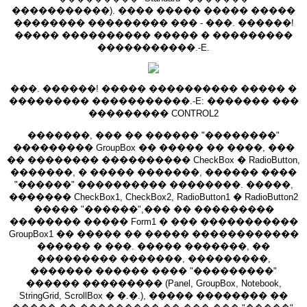
�����������). ���� ����� ����� �����
�������� ��������� ��� - ���. ������!
����� ���������� ����� � ���������
�����������.-E.
���. ������! ����� ���������� ����� �
��������� �����������.-E: ������� ���
��������� CONTROL2
�������, ��� �� ������ "��������"
��������� GroupBox �� ����� �� ����, ���
�� �������� ���������� CheckBox � RadioButton,
�������, � ����� �������, ������ ����
"������" ���������� ��������. �����,
������� CheckBox1, CheckBox2, RadioButton1 � RadioButton2
����� "������",��� �� ���������
�������� ����� Form1 � ��� �����������
GroupBox1 �� ����� �� ����� ������������
������ � ���. ����� �������, ��
��������� �������, ���������,
������� ������ ���� "���������"
������ ��������� (Panel, GroupBox, Notebook,
StringGrid, ScrollBox � �.�.), ����� �������� ��