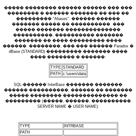
����� �������� ������ ������ ��� ���
�������� � ������ ������� �� ��� ��
��������� "Aliases". ������ ������
������� ����� �� ����������. ���
����� ������� ��������������
����������, ���������� �������
������� �� ���� ��������� ����
������. ��������, ��� ��� ������ Paradox �
dBase (STANDARD) ��������� ������� ����
���� ������� � ������:
TYPE
STANDARD
PATH
c:\users\data
SQL-������ InterBase ������� �������
������ ����������, ������ �� �������
����� �������� �������������� ��
��������� (�����, ������, ����������
SERVER NAME � USER NAME):
TYPE
INTRBASE
PATH