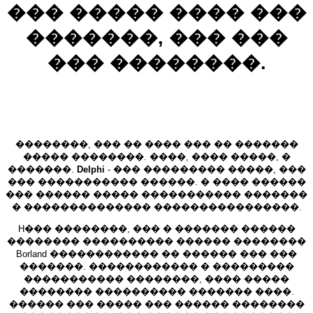
��� ����� ���� ���
�������, ��� ���
��� ��������.
��������, ��� �� ���� ��� �� �������
����� ��������. ����, ���� �����, �
�������.
Delphi
- ��� ��������� �����, ���
��� ����������� ������. � ���� ������
��� ������ ����� ����������� �������
� �������������� ����������������.
H��� ��������, ��� � ������� ������
�������� ���������� ������ ��������
Borland ������������ �� ������ ��� ���
�������. ������������ � ���������
����������� ��������, ���� �����
�������� ���������� ������� ����.
������ ��� ����� ��� ������ ��������