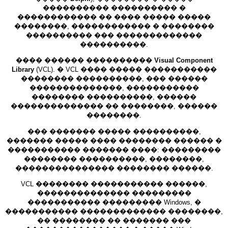
���������� ���������� �
������������ �� ���� ����� �����
��������, ������������ � ��������
���������� ��� �������������
����������.
���� ������ ����������
Visual Component
Library
(VCL). � VCL ���� ����� �����������
�������� ����������, ��� ������
��������������, �����������
�������� ����������, ������
�������������� �� ��������, ������
��������.
��� ������� ����� ����������,
������� ����� ���� �������� ������ �
����������� ������� ����: ���������
�������� ����������, ��������,
��������������� �������� ������.
VCL �������� ����������� ������,
�������������� ���������
����������� ��������� Windows, �
����������� ������������� ��������,
�� �������� �� ������� ���