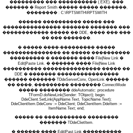
��������� ��� ���������� (.EXE). ���
������ � Report Smith ����� ����� �������,
�������� : C:\RPTSMITH\RPTSMITH
������ ���������� ����� ���
��������������� ������� ������� ���
������������ ����� �� DDE, ���� ��� ���
�� ��� �������.
� ����� ����-��������� �����
��������������� �� ����� ����������
��������� � ������� ���� File|New Link �
Edit|Paste Link. � ������ ���� File|New Link
���������� ��������������� ����� ��
DDE � ������� ����������������
������ ������� TDdeServerConv, OpenLink ������
�� ����, ��������� �������� ConnectMode
����� �������� ddeAutomatic: procedure
TFormD.doNewLink(Sender: TObject); begin
DdeClient.SetLink(AppName.Text, TopicName.Text);
DdeClientItem.DdeConv := DdeClient; DdeClientItem.DdeItem :=
ItemName.Text; end;
����� �� ����������� ��������
������� TDdeClietItem.
� ������ ���� Edit|Past Link ����������