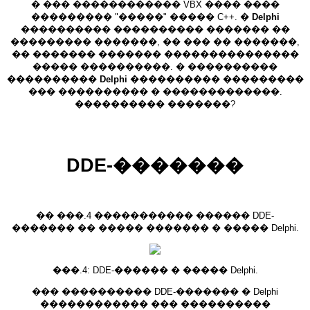
� ��� ������������ VBX ���� ����
��������� "�����" ����� C++. �
Delphi
���������� ���������� ������� ��
��������� �������, �� ��� �� �������,
�� ������� ������� ���������������
����� ����������. � ����������
����������
Delphi
���������� ���������
��� ���������� � �������������.
���������� �������?
DDE-�������
�� ���.4 ����������� ������ DDE-
������� �� ����� ������� � ����� Delphi.
���.4: DDE-������ � ����� Delphi.
��� ���������� DDE-������� � Delphi
������������ ��� ����������