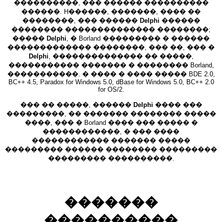
����������, ��� ������ ����������
������. H������, �������, ���� ��
��������, ��� ������
Delphi
������
�������� �������������� ��������;
�����
Delphi
, � Borland ��������� � ������
������������� ��������, ��� ��, ��� �
Delphi
, �������������� �� �����,
����������� ������� � �������� Borland,
�����������. � ���� � ���� ����� BDE 2.0,
BC++ 4.5, Paradox for Windows 5.0, dBase for Windows 5.0, BC++ 2.0
for OS/2.
��� �� �����, ������
Delphi
���� ���
���������, �� ������� �������� �����
����, ��� � Borland ���� ��� ����� �
������������, � ��� ����
������������ ������� �����
��������� ������ �������� ���������
��������� ����������.
�������
����������