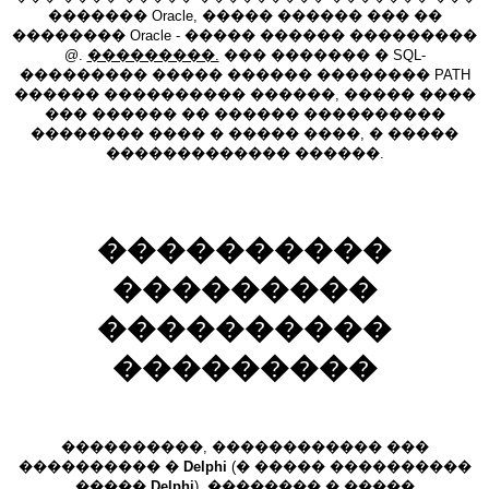
������� Oracle, ����� ������ ��� ��
�������� Oracle - ����� ������ ���������
@.
���������.
��� ������� � SQL-
��������� ����� ������ �������� PATH
������ ���������� ������, ����� ����
��� ������ �� ������ ����������
�������� ���� � ����� ����, � �����
������������� ������.
����������
���������
����������
���������
����������, ������������ ���
���������� �
Delphi
(� ����� ����������
�����
Delphi
), �������� � �����