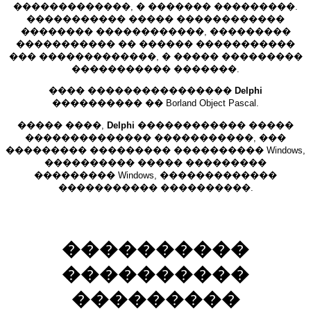
�������������, � ������� ���������.
����������� ����� ������������
�������� ������������, ���������
����������� �� ������ �����������
��� �������������, � ����� ���������
����������� �������.
���� ����������������
Delphi
���������� �� Borland Object Pascal.
����� ����,
Delphi
������������ �����
�������������� �����������, ���
��������� ��������� ���������� Windows,
���������� ����� ���������
��������� Windows, �������������
����������� ����������.
����������
����������
���������