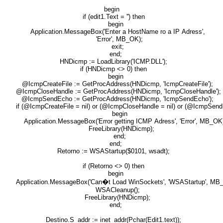
begin
if (edit1.Text = '') then
begin
Application.MessageBox('Enter a HostName ro a IP Adress',
'Error', MB_OK);
exit;
end;
HNDicmp := LoadLibrary('ICMP.DLL');
if (HNDicmp <> 0) then
begin
@IcmpCreateFile := GetProcAddress(HNDicmp, 'IcmpCreateFile');
@IcmpCloseHandle := GetProcAddress(HNDicmp, 'IcmpCloseHandle');
@IcmpSendEcho := GetProcAddress(HNDicmp, 'IcmpSendEcho');
if (@IcmpCreateFile = nil) or (@IcmpCloseHandle = nil) or (@IcmpSendE
begin
Application.MessageBox('Error getting ICMP Adress', 'Error', MB_OK
FreeLibrary(HNDicmp);
end;
end;
Retorno := WSAStartup($0101, wsadt);
if (Retorno <> 0) then
begin
Application.MessageBox('Can�t Load WinSockets', 'WSAStartup', MB
WSACleanup();
FreeLibrary(HNDicmp);
end;
Destino.S_addr := inet_addr(Pchar(Edit1.text));