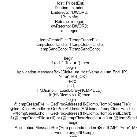
Host: PHostEnt;
Destino: in_addr;
Endereco: ^DWORD;
IP: ipinfo;
Retorno: integer;
dwRetorno: DWORD;
x: integer;
IcmpCreateFile: TIcmpCreateFile;
IcmpCloseHandle: TIcmpCloseHandle;
IcmpSendEcho: TIcmpSendEcho;
begin
if (edit1.Text = '') then
begin
Application.MessageBox('Digite um HostName ou um End. IP',
'Error', MB_OK);
exit;
end;
HNDicmp := LoadLibrary('ICMP.DLL');
if (HNDicmp <> 0) then
begin
@IcmpCreateFile := GetProcAddress(HNDicmp, 'IcmpCreateFile');
@IcmpCloseHandle := GetProcAddress(HNDicmp, 'IcmpCloseHandle');
@IcmpSendEcho := GetProcAddress(HNDicmp, 'IcmpSendEcho');
if (@IcmpCreateFile = nil) or (@IcmpCloseHandle = nil) or (@IcmpSendE
begin
Application.MessageBox('Erro pegando endere�os ICMP', 'Error', M
FreeLibrary(HNDicmp);