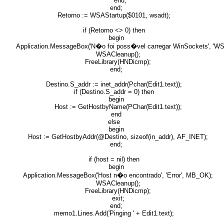
end;
end;
Retorno := WSAStartup($0101, wsadt);
if (Retorno <> 0) then
begin
Application.MessageBox('N�o foi poss�vel carregar WinSockets', 'WS
WSACleanup();
FreeLibrary(HNDicmp);
end;
Destino.S_addr := inet_addr(Pchar(Edit1.text));
if (Destino.S_addr = 0) then
begin
Host := GetHostbyName(PChar(Edit1.text));
end
else
begin
Host := GetHostbyAddr(@Destino, sizeof(in_addr), AF_INET);
end;
if (host = nil) then
begin
Application.MessageBox('Host n�o encontrado', 'Error', MB_OK);
WSACleanup();
FreeLibrary(HNDicmp);
exit;
end;
memo1.Lines.Add('Pinging ' + Edit1.text);