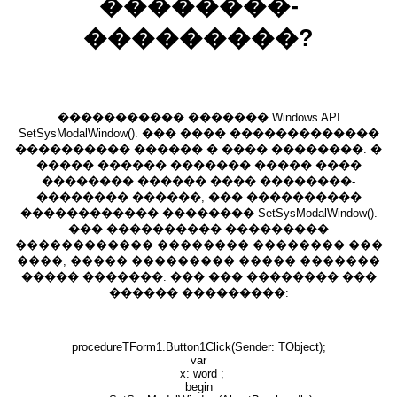
��������-
���������?
����������� ������� Windows API
SetSysModalWindow(). ��� ���� �������������
���������� ������ � ���� ��������. �
����� ������ ������� ����� ����
�������� ������ ���� ��������-
�������� ������, ��� ����������
������������ �������� SetSysModalWindow().
��� ���������� ���������
������������ �������� �������� ���
����, ����� ��������� ����� �������
����� �������. ��� ��� �������� ���
������ ���������:
procedureTForm1.Button1Click(Sender: TObject);
var
x: word ;
begin