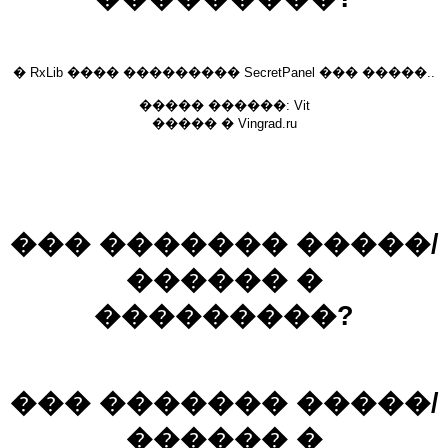
� RxLib ���� ��������� SecretPanel ��� �����..
����� ������: Vit
����� � Vingrad.ru
��� ������� �����/
������ �
���������?
��� ������� �����/
������ �