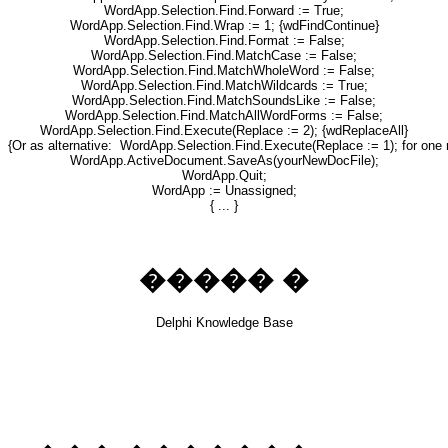
WordApp.Selection.Find.Forward := True;
WordApp.Selection.Find.Wrap := 1; {wdFindContinue}
WordApp.Selection.Find.Format := False;
WordApp.Selection.Find.MatchCase := False;
WordApp.Selection.Find.MatchWholeWord := False;
WordApp.Selection.Find.MatchWildcards := True;
WordApp.Selection.Find.MatchSoundsLike := False;
WordApp.Selection.Find.MatchAllWordForms := False;
WordApp.Selection.Find.Execute(Replace := 2); {wdReplaceAll}
{Or as alternative: WordApp.Selection.Find.Execute(Replace := 1); for one 
WordApp.ActiveDocument.SaveAs(yourNewDocFile);
WordApp.Quit;
WordApp := Unassigned;
{ ... }
����� �
Delphi Knowledge Base