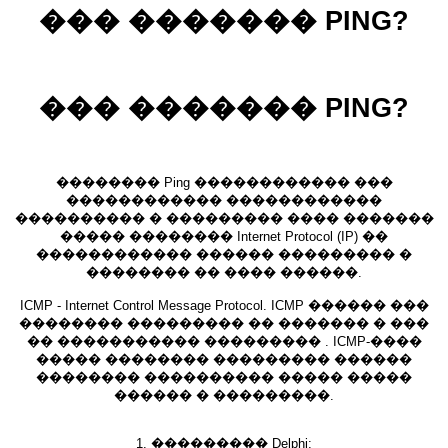
��� ������� PING?
��� ������� PING?
�������� Ping ������������ ���
������������ ������������
���������� � ��������� ���� �������
����� �������� Internet Protocol (IP) ��
������������ ������ ��������� �
�������� �� ���� ������.
ICMP - Internet Control Message Protocol. ICMP ������ ���
�������� ��������� �� ������� � ���
�� ����������� ��������� . ICMP-����
����� �������� ��������� ������
�������� ���������� ����� �����
������ � ���������.
1. ��������� Delphi;