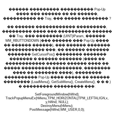
������ ��������� ���������� Pop-Up
���� ��� ������ �� �� ������,
���������� �� Tray, ��� ����� �������� ?
�� ������ ������������ ���������,
��������� ���� ��� ���������� ������
�� Tray. ��� �������� (UINT)lParam, ������
WM_RBUTTONDOWN (��� ������ ��� Pop-Up ����
�� ������ ������), ��� ������ �������
������������ ���, �� ������ �������
������� GetCursorPos() �������� �������
������� � ������ ������� (���� ��
������������ ������ ������ ���� ��
����� ��������� ���������, ��������
���� �� ������� ����), ��������
���������� Pop-Up ���� ����� �� ������
�������� (LoadMenu(), GetSubMenu(), CreateMenu(), � �.�.)
� ��������� ��������� ���:
SetForegroundWindow(hWnd);
TrackPopupMenuEx(hMenu,TPM_HORIZONTAL|TPM_LEFTALIGN,x,
y,hWnd, NULL);
DestroyMenu(hMenu);
PostMessage(hWnd,WM_USER,0,0);