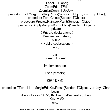
Label6: TLabel;
ZoomEdit: TEdit;
ZoomUpDown: TUpDown;
procedure LeftMarginEditKeyPress(Sender: TObject; var Key: Char);
procedure FormCreate(Sender: TObject);
procedure PreviewPaintboxPaint(Sender: TObject);
procedure ApplyMarginsButtonClick(Sender: TObject);
private
{ Private declarations }
PreviewText: string;
public
{ Public declarations }
end;
var
Form1: TForm1;
implementation
uses printers;
{$R *.DFM}
procedure TForm1.LeftMarginEditKeyPress(Sender: TObject; var Key: Char)
begin
if not (Key in ['0'..'9', #9, DecimalSeparator]) then
Key := #0;
end;
procedure TForm1.FormCreate(Sender: TObject);