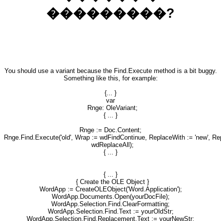
���������?
You should use a variant because the Find.Execute method is a bit buggy.
Something like this, for example:
{... }
var
Rnge: OleVariant;
{ ... }
Rnge := Doc.Content;
Rnge.Find.Execute('old', Wrap := wdFindContinue, ReplaceWith := 'new', Re
wdReplaceAll);
{ ... }
{ ... }
{ Create the OLE Object }
WordApp := CreateOLEObject('Word.Application');
WordApp.Documents.Open(yourDocFile);
WordApp.Selection.Find.ClearFormatting;
WordApp.Selection.Find.Text := yourOldStr;
WordApp.Selection.Find.Replacement.Text := yourNewStr;