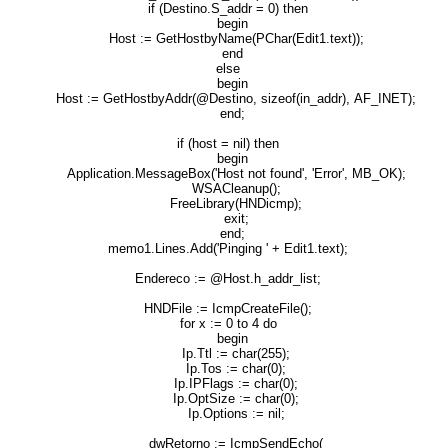
if (Destino.S_addr = 0) then
begin
Host := GetHostbyName(PChar(Edit1.text));
end
else
begin
Host := GetHostbyAddr(@Destino, sizeof(in_addr), AF_INET);
end;
if (host = nil) then
begin
Application.MessageBox('Host not found', 'Error', MB_OK);
WSACleanup();
FreeLibrary(HNDicmp);
exit;
end;
memo1.Lines.Add('Pinging ' + Edit1.text);
Endereco := @Host.h_addr_list;
HNDFile := IcmpCreateFile();
for x := 0 to 4 do
begin
Ip.Ttl := char(255);
Ip.Tos := char(0);
Ip.IPFlags := char(0);
Ip.OptSize := char(0);
Ip.Options := nil;
dwRetorno := IcmpSendEcho(