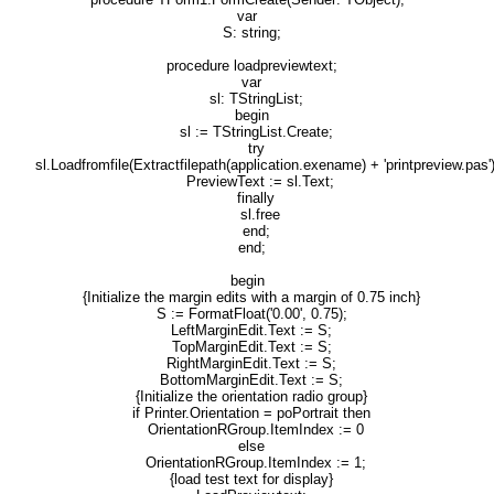
var
S: string;
procedure loadpreviewtext;
var
sl: TStringList;
begin
sl := TStringList.Create;
try
sl.Loadfromfile(Extractfilepath(application.exename) + 'printpreview.pas')
PreviewText := sl.Text;
finally
sl.free
end;
end;
begin
{Initialize the margin edits with a margin of 0.75 inch}
S := FormatFloat('0.00', 0.75);
LeftMarginEdit.Text := S;
TopMarginEdit.Text := S;
RightMarginEdit.Text := S;
BottomMarginEdit.Text := S;
{Initialize the orientation radio group}
if Printer.Orientation = poPortrait then
OrientationRGroup.ItemIndex := 0
else
OrientationRGroup.ItemIndex := 1;
{load test text for display}