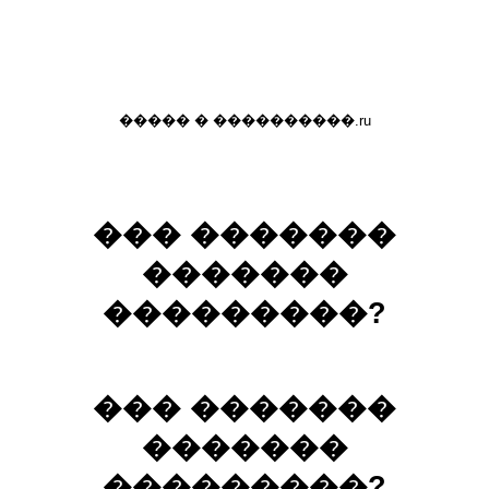
����� � ����������.ru
��� �������
�������
���������?
��� �������
�������
���������?