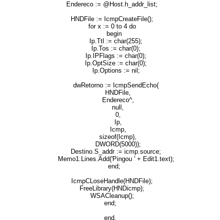
Endereco := @Host.h_addr_list;
HNDFile := IcmpCreateFile();
for x := 0 to 4 do
begin
Ip.Ttl := char(255);
Ip.Tos := char(0);
Ip.IPFlags := char(0);
Ip.OptSize := char(0);
Ip.Options := nil;
dwRetorno := IcmpSendEcho(
HNDFile,
Endereco^,
null,
0,
Ip,
Icmp,
sizeof(Icmp),
DWORD(5000));
Destino.S_addr := icmp.source;
Memo1.Lines.Add('Pingou ' + Edit1.text);
end;
IcmpCLoseHandle(HNDFile);
FreeLibrary(HNDicmp);
WSACleanup();
end;
end.