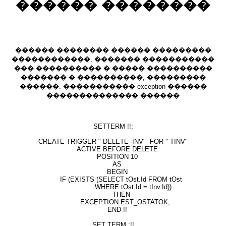
������ ��������
������ �������� ������ ���������
������������, ������� �����������
��� ���������� � ����� ����������
������� � ����������, ���������
������. ����������� exception ������
�������������� ������
SETTERM !!;
CREATE TRIGGER " DELETE_INV" FOR " TINV"
ACTIVE BEFORE DELETE
POSITION 10
AS
BEGIN
IF (EXISTS (SELECT tOst.Id FROM tOst
WHERE tOst.Id = tInv.Id))
THEN
EXCEPTION EST_OSTATOK;
END !!
SET TERM ;!!