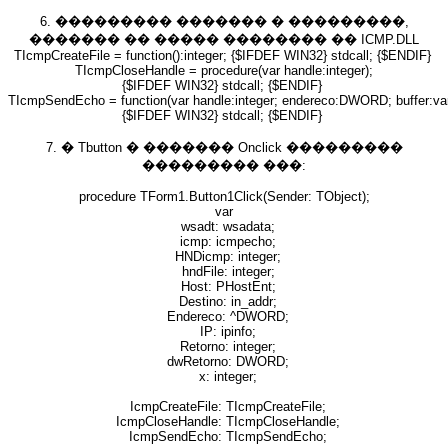
6. ��������� ������� � ���������,
������� �� ����� �������� �� ICMP.DLL
TIcmpCreateFile = function():integer; {$IFDEF WIN32} stdcall; {$ENDIF}
TIcmpCloseHandle = procedure(var handle:integer);
{$IFDEF WIN32} stdcall; {$ENDIF}
TIcmpSendEcho = function(var handle:integer; endereco:DWORD; buff
{$IFDEF WIN32} stdcall; {$ENDIF}
7. � Tbutton � ������� Onclick ���������
��������� ���:
procedure TForm1.Button1Click(Sender: TObject);
var
wsadt: wsadata;
icmp: icmpecho;
HNDicmp: integer;
hndFile: integer;
Host: PHostEnt;
Destino: in_addr;
Endereco: ^DWORD;
IP: ipinfo;
Retorno: integer;
dwRetorno: DWORD;
x: integer;
IcmpCreateFile: TIcmpCreateFile;
IcmpCloseHandle: TIcmpCloseHandle;
IcmpSendEcho: TIcmpSendEcho;