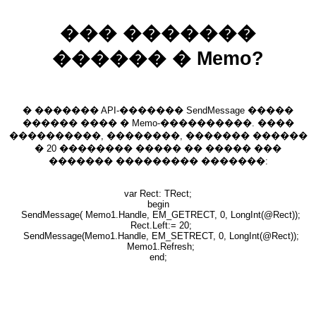
��� �������
������ � Memo?
� ������� API-������� SendMessage �����
������ ���� � Memo-����������. ����
����������, ��������, ������� ������
� 20 �������� ����� �� ����� ���
������� ��������� �������:
var Rect: TRect;
begin
SendMessage( Memo1.Handle, EM_GETRECT, 0, LongInt(@Rect));
Rect.Left:= 20;
SendMessage(Memo1.Handle, EM_SETRECT, 0, LongInt(@Rect));
Memo1.Refresh;
end;