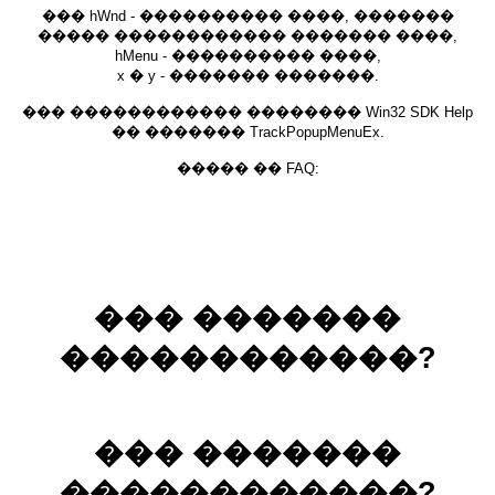
��� hWnd - ���������� ����, �������
����� ������������ ������� ����,
hMenu - ���������� ����,
x � y - ������� �������.
��� ������������ �������� Win32 SDK Help
�� ������� TrackPopupMenuEx.
����� �� FAQ:
��� �������
������������?
��� �������
������������?