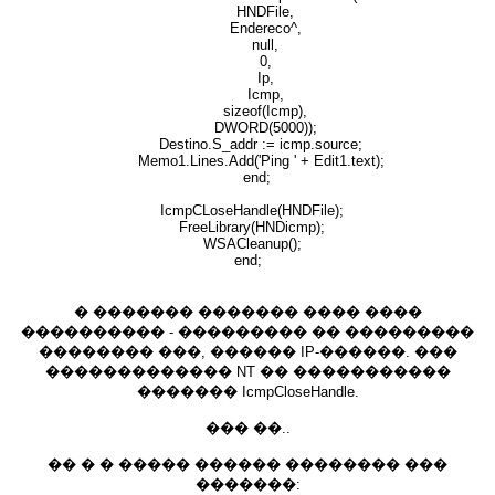
HNDFile,
Endereco^,
null,
0,
Ip,
Icmp,
sizeof(Icmp),
DWORD(5000));
Destino.S_addr := icmp.source;
Memo1.Lines.Add('Ping ' + Edit1.text);
end;
IcmpCLoseHandle(HNDFile);
FreeLibrary(HNDicmp);
WSACleanup();
end;
� ������� ������� ���� ����
���������� - ��������� �� ���������
�������� ���, ������ IP-������. ���
������������� NT �� �����������
������� IcmpCloseHandle.
��� ��..
�� � � ����� ������ �������� ���
�������: