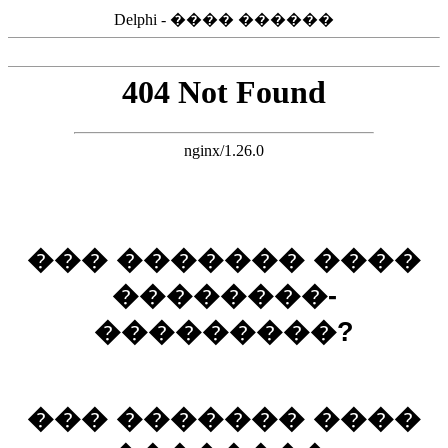
Delphi - ���� ������
��� ������� ����
��������-
���������?
��� ������� ����