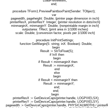
LoadPreviewtext;
end;
procedure TForm1.PreviewPaintboxPaint(Sender: TObject);
var
pagewidth, pageheight: Double; {printer page dimension in inch}
printerResX, printerResY: Integer; {printer resolution in dots/inch}
minmarginX, minmarginY: Double; {nonprintable margin in inch}
outputarea: TRect; {print area in 1/1000 inches}
scale: Double; {conversion factor, pixels per 1/1000 inch}
procedure InitPrintSettings;
function GetMargin(S: string; inX: Boolean): Double;
begin
Result := StrToFloat(S);
if InX then
begin
if Result < minmarginX then
Result := minmarginX;
end
else
begin
if Result < minmarginY then
Result := minmarginY;
end;
end;
begin
printerResX := GetDeviceCaps(printer.handle, LOGPIXELSX);
printerResY := GetDeviceCaps(printer.handle, LOGPIXELSY);
pagewidth := GetDeviceCaps(printer.handle, PHYSICALWIDTH) / printer