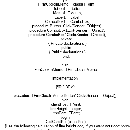
TFrmCboxInMemo = class(TForm)
Button1: TButton;
Memo1: TMemo;
Label1: TLabel;
ComboBox1: TComboBox;
procedure Button1Click(Sender: TObject);
procedure ComboBox1Exit(Sender: TObject);
procedure ComboBox1Click(Sender: TObject);
private
{ Private declarations }
public
{ Public declarations }
end;
var
FrmCboxInMemo: TFrmCboxInMemo;
implementation
{$R *.DFM}
procedure TFrmCboxInMemo.Button1Click(Sender: TObject);
var
clientPos: TPoint;
lineHeight: Integer;
tmpFont: TFont;
begin
GetCaretPos(clientPos);
{Use the following calculation of line height only if you want your combobo