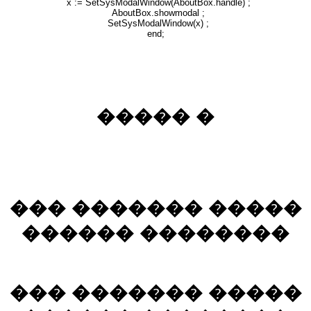
x := SetSysModalWindow(AboutBox.handle) ;
AboutBox.showmodal ;
SetSysModalWindow(x) ;
end;
����� �
��� ������� �����
������ ��������
��� ������� �����