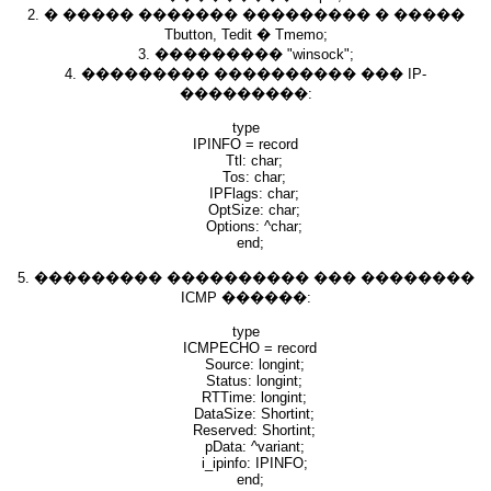
2. � ����� ������� ��������� � �����
Tbutton, Tedit � Tmemo;
3. ��������� "winsock";
4. ��������� ���������� ��� IP-
���������:
type
IPINFO = record
Ttl: char;
Tos: char;
IPFlags: char;
OptSize: char;
Options: ^char;
end;
5. ��������� ���������� ��� ��������
ICMP ������:
type
ICMPECHO = record
Source: longint;
Status: longint;
RTTime: longint;
DataSize: Shortint;
Reserved: Shortint;
pData: ^variant;
i_ipinfo: IPINFO;
end;