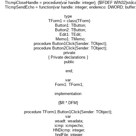
TIcmpCloseHandle = procedure(var handle: integer); {$IFDEF WIN32}stdca
TIcmpSendEcho = function(var handle: integer; endereco: DWORD; buf
type
TForm1 = class(TForm)
Button1: TButton;
Button2: TButton;
Edit1: TEdit;
Memo1: TMemo;
procedure Button1Click(Sender: TObject);
procedure Button2Click(Sender: TObject);
private
{ Private declarations }
public
end;
var
Form1: TForm1;
implementation
{$R *.DFM}
procedure TForm1.Button1Click(Sender: TObject);
var
wsadt: wsadata;
icmp: icmpecho;
HNDicmp: integer;
hndFile: integer;