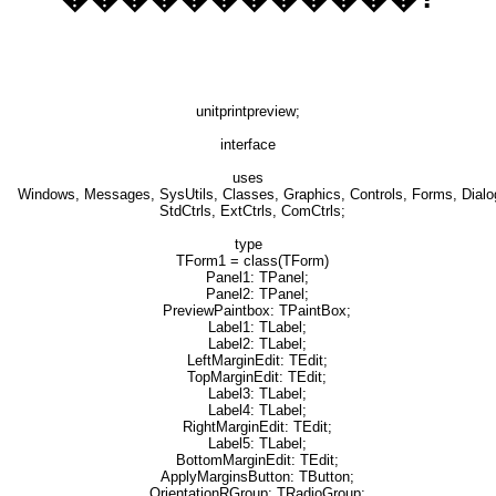
unitprintpreview;
interface
uses
Windows, Messages, SysUtils, Classes, Graphics, Controls, Forms, Dialo
StdCtrls, ExtCtrls, ComCtrls;
type
TForm1 = class(TForm)
Panel1: TPanel;
Panel2: TPanel;
PreviewPaintbox: TPaintBox;
Label1: TLabel;
Label2: TLabel;
LeftMarginEdit: TEdit;
TopMarginEdit: TEdit;
Label3: TLabel;
Label4: TLabel;
RightMarginEdit: TEdit;
Label5: TLabel;
BottomMarginEdit: TEdit;
ApplyMarginsButton: TButton;
OrientationRGroup: TRadioGroup;