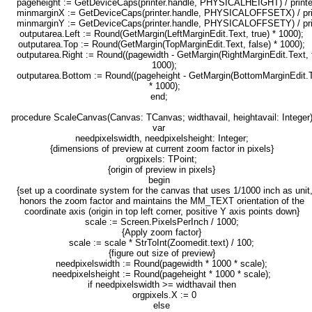
pageheight := GetDeviceCaps(printer.handle, PHYSICALHEIGHT) / print
minmarginX := GetDeviceCaps(printer.handle, PHYSICALOFFSETX) / pri
minmarginY := GetDeviceCaps(printer.handle, PHYSICALOFFSETY) / pri
outputarea.Left := Round(GetMargin(LeftMarginEdit.Text, true) * 1000);
outputarea.Top := Round(GetMargin(TopMarginEdit.Text, false) * 1000);
outputarea.Right := Round((pagewidth - GetMargin(RightMarginEdit.Text, t
1000);
outputarea.Bottom := Round((pageheight - GetMargin(BottomMarginEdit.Te
* 1000);
end;
procedure ScaleCanvas(Canvas: TCanvas; widthavail, heightavail: Integer)
var
needpixelswidth, needpixelsheight: Integer;
{dimensions of preview at current zoom factor in pixels}
orgpixels: TPoint;
{origin of preview in pixels}
begin
{set up a coordinate system for the canvas that uses 1/1000 inch as unit
honors the zoom factor and maintains the MM_TEXT orientation of the
coordinate axis (origin in top left corner, positive Y axis points down}
scale := Screen.PixelsPerInch / 1000;
{Apply zoom factor}
scale := scale * StrToInt(Zoomedit.text) / 100;
{figure out size of preview}
needpixelswidth := Round(pagewidth * 1000 * scale);
needpixelsheight := Round(pageheight * 1000 * scale);
if needpixelswidth >= widthavail then
orgpixels.X := 0
else