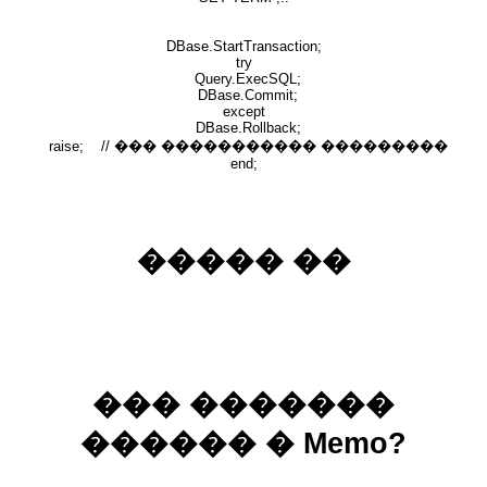
DBase.StartTransaction;
try
Query.ExecSQL;
DBase.Commit;
except
DBase.Rollback;
raise; // ��� ����������� ���������
end;
����� ��
��� �������
������ � Memo?