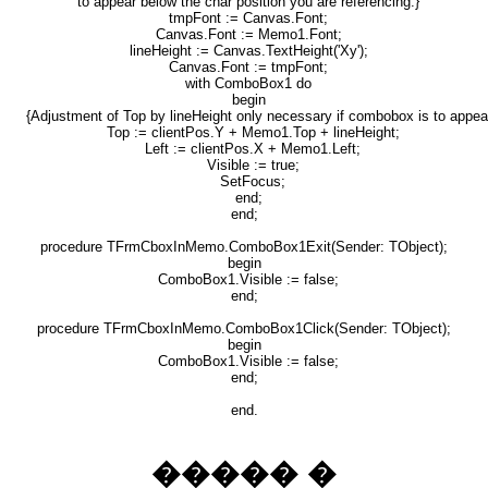
to appear below the char position you are referencing.}
tmpFont := Canvas.Font;
Canvas.Font := Memo1.Font;
lineHeight := Canvas.TextHeight('Xy');
Canvas.Font := tmpFont;
with ComboBox1 do
begin
{Adjustment of Top by lineHeight only necessary if combobox is to appear
Top := clientPos.Y + Memo1.Top + lineHeight;
Left := clientPos.X + Memo1.Left;
Visible := true;
SetFocus;
end;
end;
procedure TFrmCboxInMemo.ComboBox1Exit(Sender: TObject);
begin
ComboBox1.Visible := false;
end;
procedure TFrmCboxInMemo.ComboBox1Click(Sender: TObject);
begin
ComboBox1.Visible := false;
end;
end.
����� �