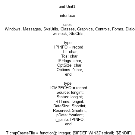
unit Unit1;
interface
uses
Windows, Messages, SysUtils, Classes, Graphics, Controls, Forms, Dialo
winsock, StdCtrls;
type
IPINFO = record
Ttl: char;
Tos: char;
IPFlags: char;
OptSize: char;
Options: ^char;
end;
type
ICMPECHO = record
Source: longint;
Status: longint;
RTTime: longint;
DataSize: Shortint;
Reserved: Shortint;
pData: ^variant;
i_ipinfo: IPINFO;
end;
TIcmpCreateFile = function(): integer; {$IFDEF WIN32}stdcall; {$ENDIF}