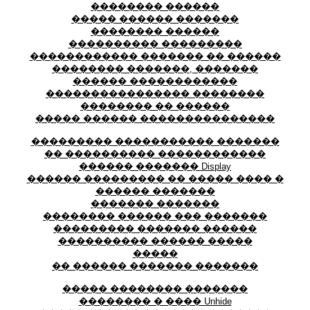
�������� ������
����� ������ �������
�������� ������
���������� ���������
������������ ������� �� ������
�������� �������, �������
������ ������������
���������������� ��������
�������� �� ������
����� ������ ���������������
��������� ����������� �������
�� ���������� ������������
������ ������� Display
������ ��������� �� ����� ���� �
������ �������
������� �������
�������� ������ ��� �������
��������� ������� ������
���������� ������ �����
�����
�� ������ ������� �������
����� �������� �������
�������� � ���� Unhide