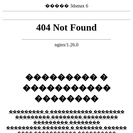
����� 3dsmax 6
��������� �
�����������
��������
��������� � ����������� ��������
��������� �������� ���������
��������� ��������
��������� ������� � ������� ������