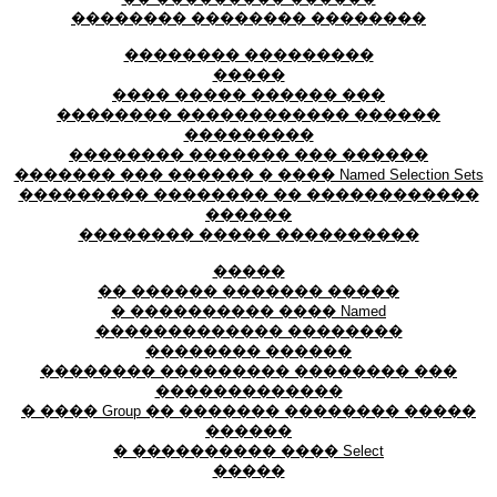
�������� �������� ��������
�������� ���������
�����
���� ����� ������ ���
�������� ������������ ������
���������
�������� ������� ��� ������
������� ��� ������ � ���� Named Selection Sets
��������� �������� �� ������������
������
�������� ����� ����������
�����
�� ������ ������� �����
� ���������� ���� Named
������������� ��������
�������� ������
�������� ��������� �������� ���
�������������
� ���� Group �� ������� �������� �����
������
� ���������� ���� Select
�����