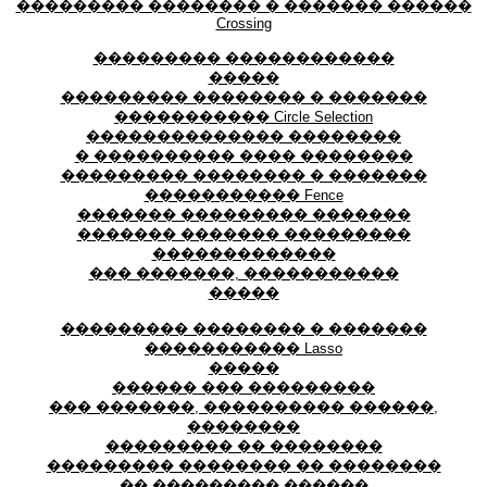
��������� �������� � ������� ������
Crossing
��������� ������������
�����
��������� �������� � �������
����������� Circle Selection
�������������� ��������
� ���������� ���� ��������
��������� �������� � �������
����������� Fence
������� ��������� �������
������� ������� ���������
�������������
��� �������, �����������
�����
��������� �������� � �������
����������� Lasso
�����
������ ��� ���������
��� �������, ���������� ������,
��������
��������� �� ��������
��������� �������� �� ��������
�� ��������� ������