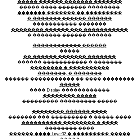
����� ������ ������� �������
����� ���� ������� ��������
������� ������� �� ���������
� ������� ������ ������
����������� �������
�������� ������ ��� �����������
� ������� ������ ������
������������ ������
�����
�� ������ ������� �������
������ ����������� � �������
�������� � ����������
�������, � �������
������ ����������� �� ���� ��������
�����
���� Display ������������
�������� �����
��������� ��������� �����
�������� ������ ����
������� ��� ��������� � ����� ����
���������� �������� � ����
�������� ����
������ ���� Layer02 � ��������� �����