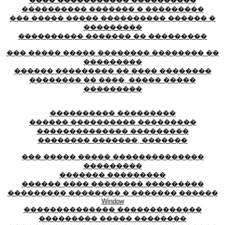
���� ����������� ����������
���������� ������� � ���������
��� ����� ����� ���������� ������ �
���������
���������� ������� �� ���������
��� ����� ����� �������� �������� ��
���������
������ ��������� �� ���� ��������
�������� �� ����, ����� �����
���������
���������� ���������
������ ���������� ���������
�������������� ���������
�������� �������, �������
��� ����� ����� ��������������
���������
������� ���������
������ ���� �������� ���������
��������� �������� � ������� ������
Window
�������������� �������������
��������� ����� ��������