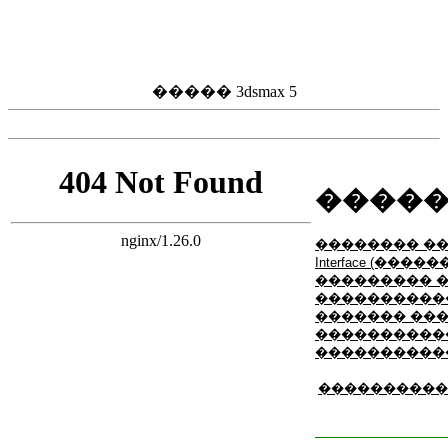
����� 3dsmax 5
�����
�������� �
Interface (��
��������� 
����������
������� ���
�����������
����������
����������