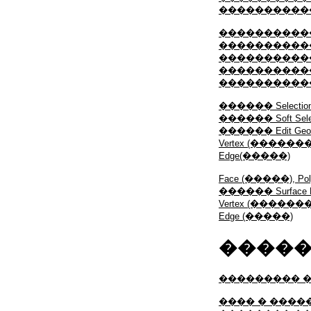
�����������
�����������
������������
�����������
�����������
�����������
������ Selecti
������ Soft Se
������ Edit G
Vertex (�������
Edge(�����)
Face (�����), P
������ Surface
Vertex (�������
Edge (�����)
�����
��������� �
���� � ����