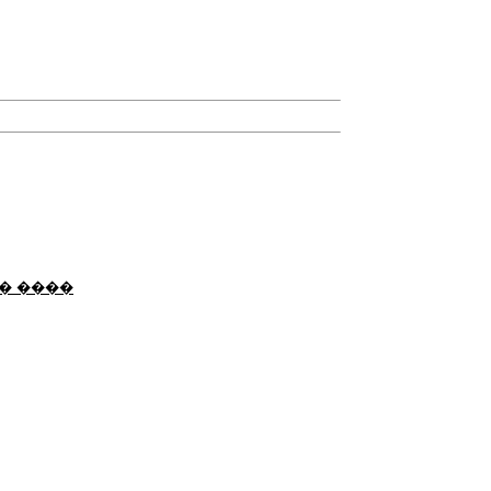
� ����