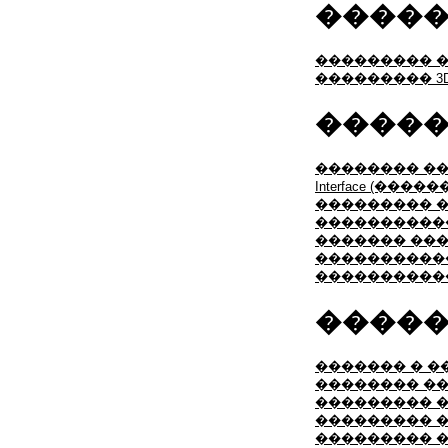
�����
��������� 
��������� 3D St
�����
�������� �
Interface (��
��������� 
����������
������� ���
�����������
����������
�����
������� � �
�������� ��
��������� 
��������� 
��������� 