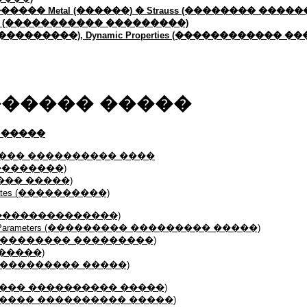
��� Metal (������) � Strauss (�������� �����
eters (����������� ���������)
(�����������), Dynamic Properties (������������ 
����� �����
 �����
��� ���������� ����
���������)
���� �����)
ates (����������)
 (��������������)
 Parameters (��������� ��������� �����)
(��������� ���������)
(�����)
s (����������� �����)
����� ���������� �����)
������ ���������� �����)