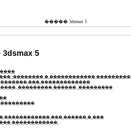
����� 3dsmax 5
3dsmax 5
 ����
��, �������� � ������������ ���������
�������� ��� �������������
����, ��������� ������, ���������
��
����������
 ������������ ��� ������ � ���
��� ������������: