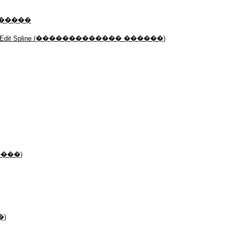
������
it Spline (������������� ������)
����)
�)