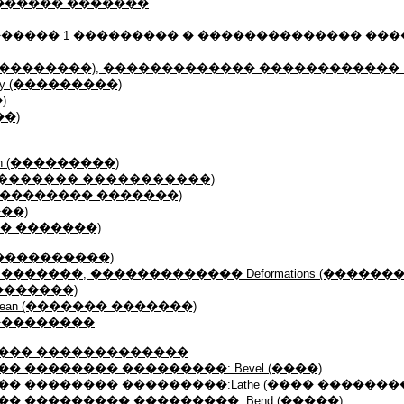
������ �������
����� 1 ��������� � �������������� ��
������������), ������������� ������������ Ed
ry (���������)
)
��)
on (���������)
ties (�������� �����������)
ts (��������� �������)
���)
��� �������)
 (����������)
������, ������������� Deformations (������
���������)
lean (������� �������)
���������
��� �������������
 �������� ���������: Bevel (����)
� �������� ���������:Lathe (���� �������
� ��������� ���������: Bend (�����)