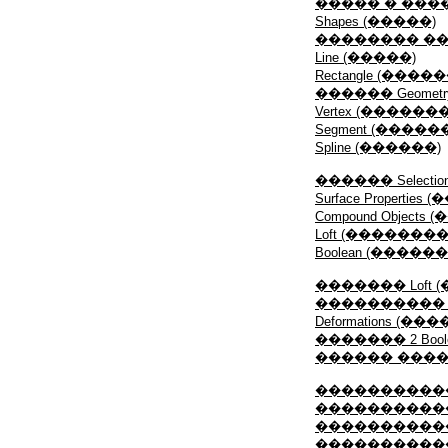
����� � ���
Shapes (�����)
�������� ��
Line (�����)
Rectangle (�
������ Geomet
Vertex (�������
Segment (�����
Spline (������)
������ Selecti
Surface Proper
Compound Objec
Loft (�������
Boolean (����
������� Loft
���������� �
Deformations (�
������� 2 Boo
������ ���
����������
������������
�����������
�����������