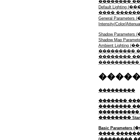
�������� �
Default Lightin
���� ������
General Paramet
Intensity/Colo
Shadow Paramet
Shadow Map Par
Ambient Light
��������� 
�������� �
����������
����
���������
������� ��
�������� �����
����������
�������� Stan
Basic Paramete
���� ��������
(�������� �