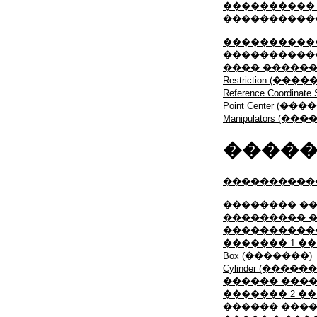
����������
����������
�����������
����������
���� �����
Restriction (��
Reference Coord
Point Center (
Manipulators (
����
����������
�������� �
��������� 
����������
������� 1 ��
Box (�������)
Cylinder (�����
������ ���
������� 2 �
������ ���