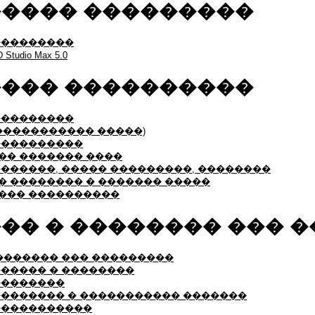
���� ���������
���������
udio Max 5.0
��� ����������
���������
�������������� �����)
����������
�� ������� ����
������, ����� ���������, ��������
 �������� � ������� �����
��� ����������
�� � �������� ��� 
������� ��� ���������
����� � ��������
��������
�������� � ����������� �������
�����������