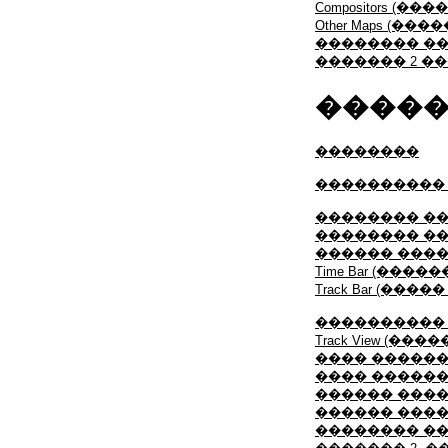
Compositors (�
Other Maps (�
�������� ��
������� 2 �
����
��������
���������� 
�������� �
�������� �
������ ���
Time Bar (���
Track Bar (���
���������� �
Track View (��
���� �����
���� �����
������ ������
������ �����
�������� ��