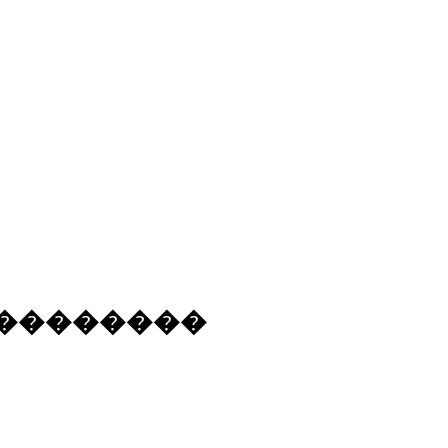
���������