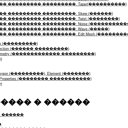
� ��������� ���������: Taper(����������)
� ��������� ���������: Skew (������)
 ��������� ���������: Twist (��������)
� ��������� ���������: Noise (����������
� ��������� ���������: Wave (�����)
� ��������� ���������: Edit Mesh (�������
on (���������)
lection (������ ���������)
eometry (������������� ���������)
)
olygon (���������), Element (�������)
 Properties (�������� �����������)
)
���� � ������
 ������
�