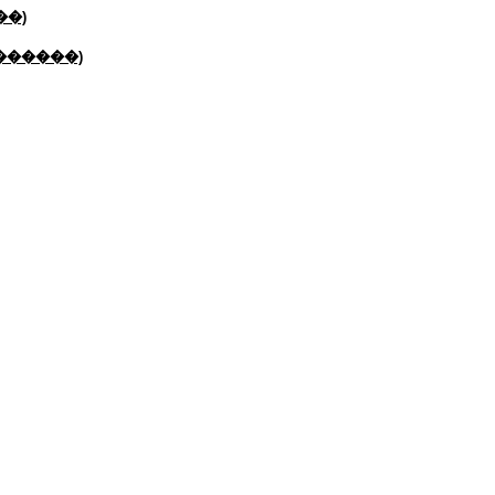
��)
��������)