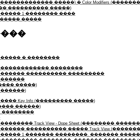
���������������� �����) � Color Modifiers (����
����� ���������� �����)
����� 1 �������� ����
������ �����
����
����� � ��������
������������� ��������
������� ���������� ���������
�������
������ �����)
�� ������)
��� Key Info (��������� �����)
������ ������)
� ��������
�
������ Track View - Dope Sheet (�������� ����
����� ���������� ����� Track View (������
����� 1 ������� ��������. ������� ����