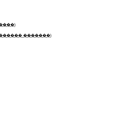
����)
������� �������)