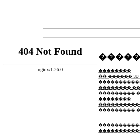
����� 
��������
�� ������ 3D
�����������
�������� �
��������� �
��������
����������
��������� 
�����������
����������