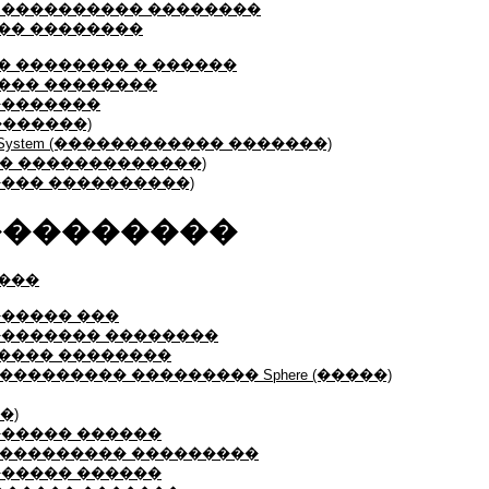
 ���������� ��������
�� ��������
 �������� � ������
��� ��������
��������
���������)
inate System (������������ �������)
����� �������������)
������� ����������)
���������
���
������ ���
�������� ��������
���� ��������
��������� ��������� Sphere (�����)
��)
������ ������
���������� ���������
������ ������