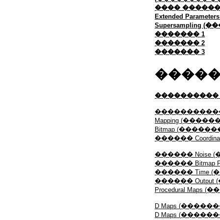
���� ��������
Extended Param
Supersampling 
������� 1
������� 2
������� 3
�����
����������
����������
Mapping (����
Bitmap (�����
������ Coordin
������ Noise
������ Bitmap
������ Time 
������ Output 
Procedural Map
D Maps (����
D Maps (����