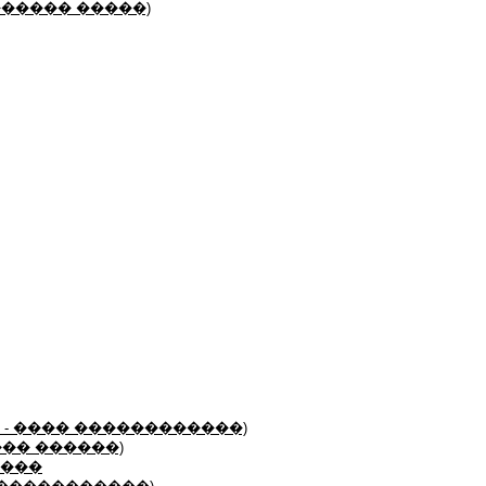
�������� �����)
�� - ���� ������������)
��� ������)
����