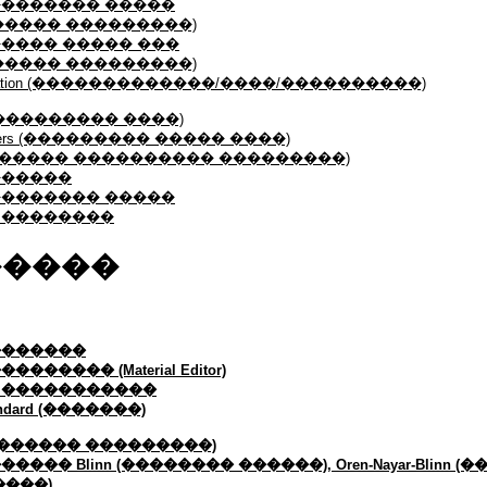
�������� �����
g (������� ���������)
���� ����� ���
ers (����� ���������)
r/Attenuation (�������������/����/����������)
ers (��������� ����)
ameters (��������� ����� ����)
ing (������� ���������� ���������)
������
�������� �����
 ��������
�����
�������
����� (Material Editor)
 �����������
dard (�������)
rs (������� ���������)
��� Blinn (�������� ������), Oren-Nayar-Blinn
����)