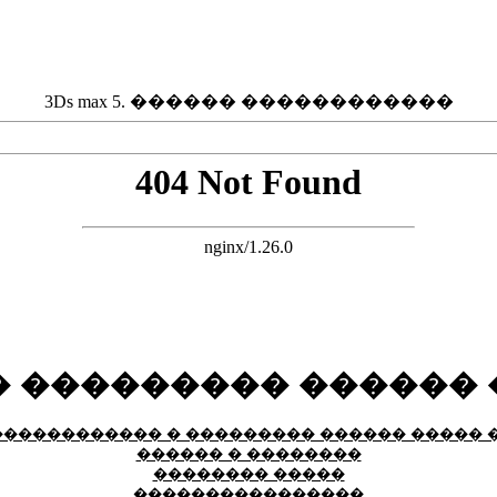
3Ds max 5. ������ ������������
 ��������� ������
������������� � ��������� ������ �����
������ � ��������
�������� �����
����������������