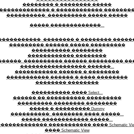
�������� � �������� �����
������������� � ������������ �������
����������: ���������� ����� �����
����� �������������...
�����������, �������� � �������� �����
��������� ������ ����� ���������
���������� ��������
������������ ��������
������: ���������� ������ ��������� ��
����������������� ������...
����������� ������ � ��������
����������� ������ � ���� ��������
�������� ��������
���������� ���� Select...
������ �� ���������� ���������
��������� �������� ��������
����� � ��������� Dummy
����������: �������� ���� �����...
����� ������������ �����...
������������ ����������� ���� Schematic Vi
���� Schematic View