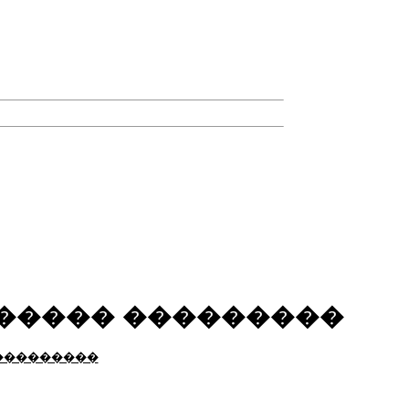
 ����� ���������
 ���������