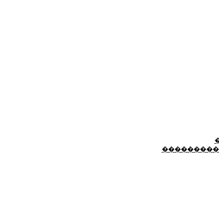
���������