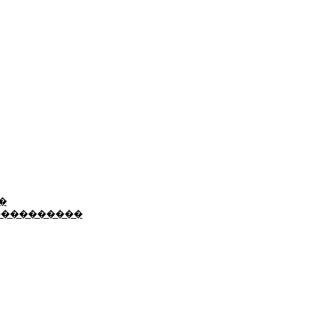
�
����������