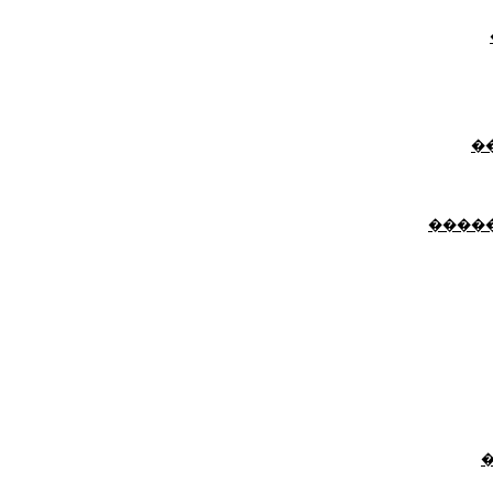
�
����
�