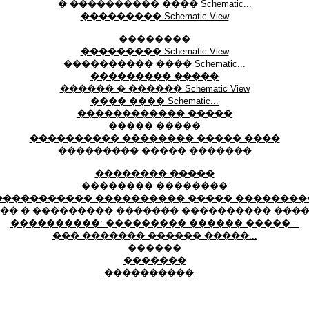
� ���������� ���� Schematic...
��������� Schematic View
��������
��������� Schematic View
���������� ���� Schematic...
��������� �����
������ � ������ Schematic View
���� ���� Schematic...
������������ �����
����� �����
���������� �������� ����� ����
��������� ����� �������
�������� �����
�������� ��������
����������� ���������� ����� ��������
�� � ��������� ������� ���������� ���
����������: ��������� ������ �����...
��� ������� ������ �����...
������
�������
����������